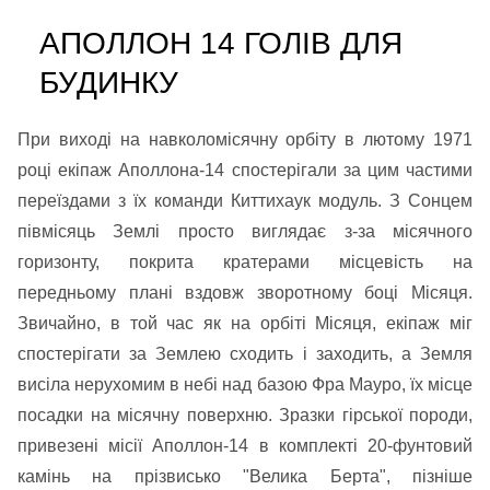
АПОЛЛОН 14 ГОЛІВ ДЛЯ
БУДИНКУ
При виході на навколомісячну орбіту в лютому 1971
році екіпаж Аполлона-14 спостерігали за цим частими
переїздами з їх команди Киттихаук модуль. З Сонцем
півмісяць Землі просто виглядає з-за місячного
горизонту, покрита кратерами місцевість на
передньому плані вздовж зворотному боці Місяця.
Звичайно, в той час як на орбіті Місяця, екіпаж міг
спостерігати за Землею сходить і заходить, а Земля
висіла нерухомим в небі над базою Фра Мауро, їх місце
посадки на місячну поверхню. Зразки гірської породи,
привезені місії Аполлон-14 в комплекті 20-фунтовий
камінь на прізвисько "Велика Берта", пізніше