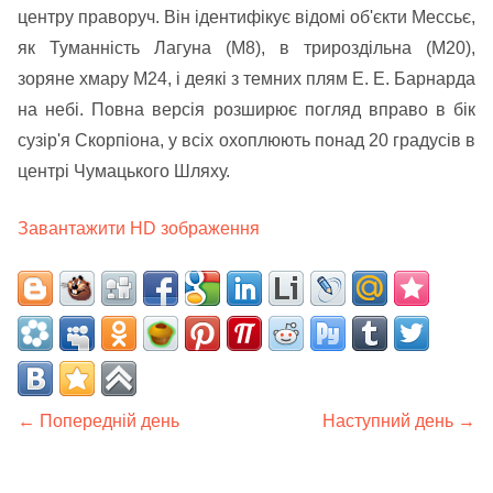
центру праворуч. Він ідентифікує відомі об'єкти Мессьє,
як Туманність Лагуна (М8), в трироздільна (М20),
зоряне хмару М24, і деякі з темних плям Е. Е. Барнарда
на небі. Повна версія розширює погляд вправо в бік
сузір'я Скорпіона, у всіх охоплюють понад 20 градусів в
центрі Чумацького Шляху.
Завантажити HD зображення
← Попередній день
Наступний день →