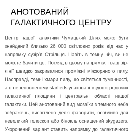
АНОТОВАНИЙ
ГАЛАКТИЧНОГО ЦЕНТРУ
Центр нашої галактики Чумацький Шлях може бути
знайдений близько 26 000 світлових років від нас у
напрямку сузір'я Стрільця. Навіть в темну ніч, ви не
можете бачити це. Погляд в цьому напрямку, і ваш зір-
лінії швидко закривалися проміжні міжзоряного пилу.
Насправді, темні хмари пилу, що світяться туманності,
а в переповненому starfieds упаковані вздовж родючих
галактичної площини і центральні області нашої
галактики. Цей анотований вид мозаїки з темного неба
зображень, висвітлено деякі фаворити, особливо для
невеликий телескоп або бінокль оснащений skygazers.
Укорочений варіант ставить напрямку до галактичного