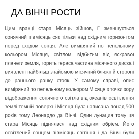
ДА ВІНЧІ РОСТИ
Цим вранці стара Місяць зійшов, її зменшується
сонячний півмісяць сяє тільки над східним горизонтом
перед сходом сонця. Але виміряний по пепельному
кольором Місяця, світлом, відбитим від яскравої
планети земля, горить тераса частина місячного диска і
виявлені найбільш знайомою місячний ближній стороні
до раннього ранку стояк. У самому справі, опис
виміряний по пепельному кольором Місяця з точки зору
відображення сонячного світла від океанів освітлення
землі темній поверхні Місяця була написана понад 500
років тому Леонардо да Вінчі. Один лунация тому ця
стара Місяць піднялася над східним обрієм. Його
освітлений сонцем півмісяць світіння і да Вінчі були