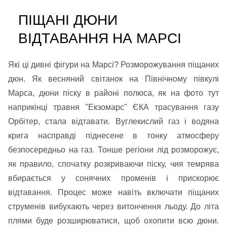
ПІЩАНІ ДЮНИ
ВІДТАВАННЯ НА МАРСІ
Які ці дивні фігури на Марсі? Розморожування піщаних
дюн. Як весняний світанок на Північному півкулі
Марса, дюни піску в районі полюса, як на фото тут
наприкінці травня "Екзомарс" ЄКА трасування газу
Орбітер, стала відтавати. Вуглекислий газ і водяна
крига насправді піднесене в тонку атмосферу
безпосередньо на газ. Тонше регіони лід розморожує,
як правило, спочатку розкриваючи піску, чия темрява
вбирається у сонячних променів і прискорює
відтавання. Процес може навіть включати піщаних
струменів вибухають через витончення льоду. До літа
плями буде розширюватися, щоб охопити всю дюни.