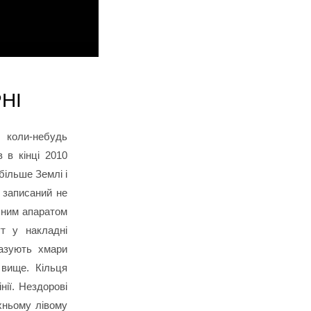
НІ
 коли-небудь
 в кінці 2010
більше Землі і
 записаний не
ічним апаратом
ут у накладні
казують хмари
 вище. Кільця
нії. Нездорові
рхньому лівому