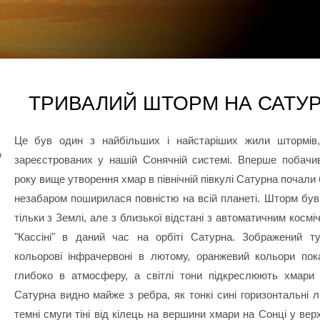
ТРИВАЛИЙ ШТОРМ НА САТУР
Це був один з найбільших і найстаріших жили штормів,
о
зареєстрованих у нашій Сонячній системі. Вперше побачив
року вище утворення хмар в північній півкулі Сатурна почали 
незабаром поширилася повністю на всій планеті. Шторм був
тільки з Землі, але з близької відстані з автоматичним косм
"Кассіні" в даний час на орбіті Сатурна. Зображений т
кольорові інфрачервоні в лютому, оранжевий кольори по
глибоко в атмосферу, а світлі тони підкреслюють хмари
Сатурна видно майже з ребра, як тонкі сині горизонтальні лі
темні смуги тіні від кілець на вершини хмари на Сонці у ве