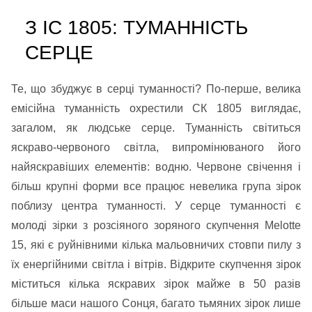
З IC 1805: ТУМАННІСТЬ
СЕРЦЕ
Те, що збуджує в серці туманності? По-перше, велика
емісійна туманність охрестили СК 1805 виглядає,
загалом, як людське серце. Туманність світиться
яскраво-червоного світла, випромінюваного його
найяскравіших елементів: водню. Червоне свічення і
більш крупні форми все працює невелика група зірок
поблизу центра туманності. У серце туманності є
молоді зірки з розсіяного зоряного скупчення Melotte
15, які є руйнівними кілька мальовничих стовпи пилу з
їх енергійними світла і вітрів. Відкрите скупчення зірок
міститься кілька яскравих зірок майже в 50 разів
більше маси нашого Сонця, багато тьмяних зірок лише