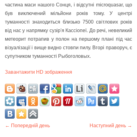
частина маси нашого Сонця, і відсутні microquasar, що
був виключений мільйони років тому. У центрі
туманності знаходиться близько 7500 світлових років
від нас у напрямку сузір'я Кассіопеї. До речі, невеликий
метеорит потрапив у полон на першому плані під час
візуалізації і вище видно стовпи пилу. Вгорі праворуч, є
супутником туманності Рыбоголовых.
Завантажити HD зображення
← Попередній день
Наступний день →