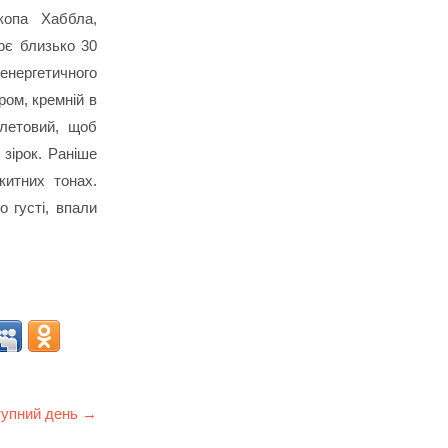
скопа Хаббла,
ює близько 30
оенергетичного
ром, кремній в
олетовий, щоб
зірок. Раніше
китних тонах.
о густі, впали
упний день →