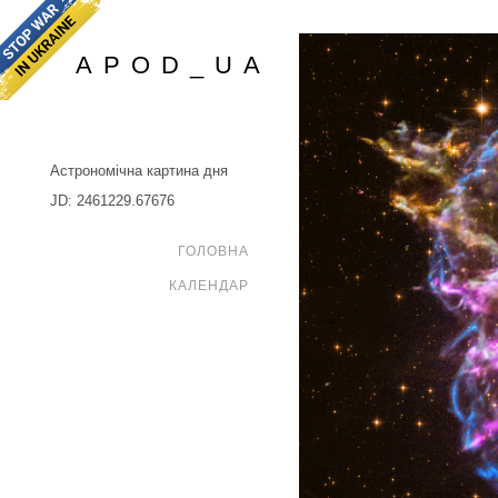
APOD_UA
Астрономічна картина дня
JD: 2461229.67676
ГОЛОВНА
КАЛЕНДАР