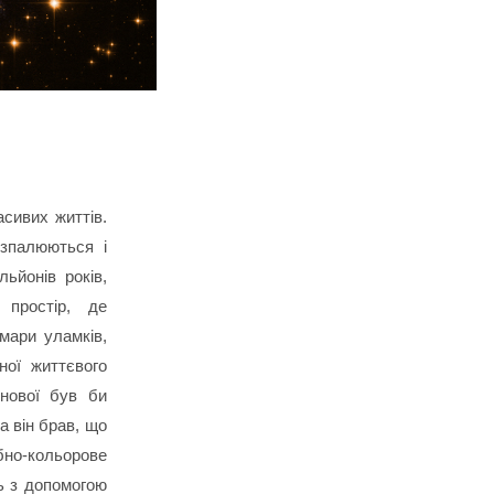
сивих життів.
озпалюються і
ьйонів років,
 простір, де
мари уламків,
ної життєвого
днової був би
а він брав, що
но-кольорове
ь з допомогою