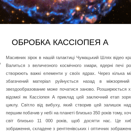
ОБРОБКА КАССІОПЕЯ А
Масивних зірок в нашій галактиці Чумацький Шлях відео кра
о
Валиться з величезного космічного хмари, ядерні печі р
створюють важкі елементи у своїх ядрах. Через кілька міл
збагачений матеріал руйнується назад в міжзоряний
звездообразование може початися заново. Розширюється х
відомої як Кассіопея А приклад цей заключний етап зоря
циклу. Світло від вибуху, який створив цей залишок на
першим побачив у небі на планеті близько 350 років тому, хоч
світ близько 11 000 років, щоб досягти нас. Це хиб
зображення, складене з рентгенівських і оптичних зображен