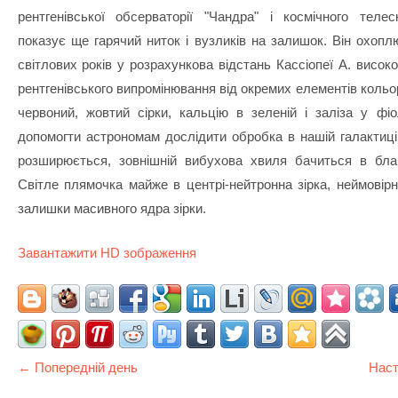
рентгенівської обсерваторії "Чандра" і космічного теле
показує ще гарячий ниток і вузликів на залишок. Він охопл
світлових років у розрахункова відстань Кассіопеї А. висок
рентгенівського випромінювання від окремих елементів кольо
червоний, жовтий сірки, кальцію в зеленій і заліза у фі
допомогти астрономам дослідити обробка в нашій галактиці 
розширюється, зовнішній вибухова хвиля бачиться в бла
Світле плямочка майже в центрі-нейтронна зірка, неймовірн
залишки масивного ядра зірки.
Завантажити HD зображення
← Попередній день
Наст