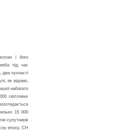
еллан і його
неба під час
, два пухнасті
лі, як відомо,
нашої набагато
000 світлових
розглядається
лизько 15 000
тик-супутників
сну епоху, СН