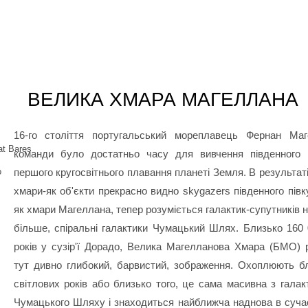
ВЕЛИКА ХМАРА МАГЕЛЛАНА
16-го століття португальський мореплавець Фернан Маг
at Bares
команди було достатньо часу для вивчення південного 
о
першого кругосвітнього плавання планеті Земля. В результаті
хмари-як об'єкти прекрасно видно skygazers південного півку
як хмари Магеллана, тепер розуміється галактик-супутників 
більше, спіральні галактики Чумацький Шлях. Близько 160 
років у сузір'ї Дорадо, Велика Магелланова Хмара (БМО) 
тут дивно глибокий, барвистий, зображення. Охоплюють б
світлових років або близько того, це сама масивна з галак
Чумацького Шляху і знаходиться найближча наднова в суча