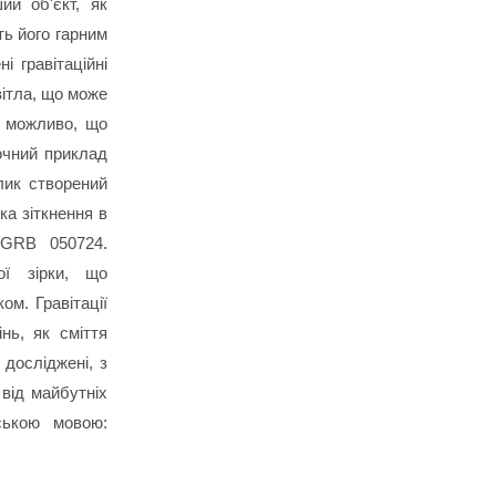
ий об'єкт, як
ь його гарним
і гравітаційні
вітла, що може
о можливо, що
очний приклад
лик створений
ка зіткнення в
 GRB 050724.
ої зірки, що
ом. Гравітації
нь, як сміття
досліджені, з
 від майбутніх
ською мовою: