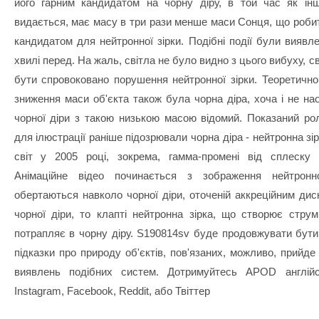
його гарним кандидатом на чорну діру, в той час як інш
видається, має масу в три рази менше маси Сонця, що робит
кандидатом для нейтронної зірки. Подібні події були виявлен
хвилі перед. На жаль, світла не було видно з цього вибуху, с
бути спровоковано порушення нейтронної зірки. Теоретичн
зниження маси об'єкта також була чорна діра, хоча і не на
чорної діри з такою низькою масою відомий. Показаний ро
для ілюстрації раніше підозрювали чорна діра - нейтронна зір
світ у 2005 році, зокрема, гамма-промені від сплеску
Анімаційне відео починається з зображення нейтронн
обертаються навколо чорної діри, оточеній аккреційним диск
чорної діри, то клапті нейтронна зірка, що створює струмі
потрапляє в чорну діру. S190814sv буде продовжувати бути 
підказки про природу об'єктів, пов'язаних, можливо, прийде
виявлень подібних систем. Дотримуйтесь APOD англій
Instagram, Facebook, Reddit, або Твіттер