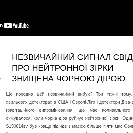
НЕЗВИЧАЙНИЙ СИГНАЛ СВІ
ПРО НЕЙТРОННОЇ ЗІРКИ
ЗНИЩЕНА ЧОРНОЮ ДІРОЮ
о
Що породив цей незвичайний вибух? Три тижні тому, г
хвильових детекторах в США і Європі-Ліго і детектори Діва
гравітаційного випромінювання, що має коливального
очікувалося, коли чорна діра руйнує нейтронної зірки. Один
S190814sv був краще підійде з масою більше п'яти мас Сон