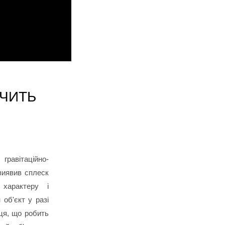
ДЧИТЬ
равітаційно-
-виявив сплеск
 характеру і
 об'єкт у разі
ця, що робить