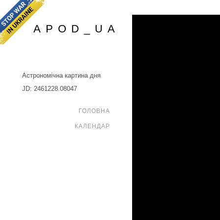
APOD_UA
Астрономічна картина дня
JD: 2461228.08047
ГОЛОВНА
КАЛЕНДАР