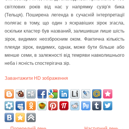
світлових років від нас у напрямку сузір'я бика
(Тельця). Поширена легенда в сучасній інтерпретації
полягає в тому, що один з яскравіших зірок згасла,
оскільки кластер був названий, залишивши лише шість
зірок, видимих неозброєним оком. Фактична кількість
плеяди зірок, видимих, однак, може бути більше або
менше семи, в залежності від темряви навколишнього
неба і ясність спостерігача зір.
Завантажити HD зображення
← Попередній день
Наступний день →