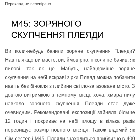
Переклад не перевірено
М45: ЗОРЯНОГО
СКУПЧЕННЯ ПЛЕЯДИ
Ви коли-небудь бачили зоряне скупчення Плеяди?
Навіть якщо ви маєте, ви, ймовірно, ніколи не бачив, як
пилові, так як це. Мабуть, найвідоміше зоряне
скупчення на небі яскраві зірки Плеяд можна побачити
навіть без бінокля з глибини світло-загазоване місто. З
довгою витримкою з темному місці, хоча, хмара пилу
навколо зоряного скупчення Плеяди стає дуже
очевидним. Рекомендовані експозиції зайняла більше
12 годин і покриває на небі площу в кілька разів
перевищує розмір повного місяця. Також відомий як
Сім сестер і М45, Плеяди знаходиться приблизно в 400