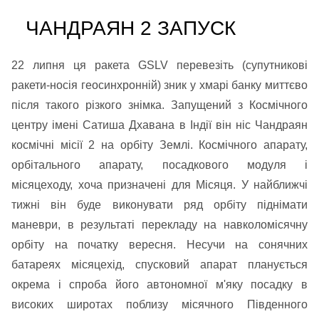
ЧАНДРАЯН 2 ЗАПУСК
22 липня ця ракета GSLV перевезіть (супутникові
ракети-носія геосинхронній) зник у хмарі банку миттєво
після такого різкого знімка. Запущений з Космічного
центру імені Сатиша Дхавана в Індії він ніс Чандраян
космічні місії 2 на орбіту Землі. Космічного апарату,
орбітального апарату, посадкового модуля і
місяцеходу, хоча призначені для Місяця. У найближчі
тижні він буде виконувати ряд орбіту піднімати
маневри, в результаті перекладу на навколомісячну
орбіту на початку вересня. Несучи на сонячних
батареях місяцехід, спусковий апарат планується
окрема і спроба його автономної м'яку посадку в
високих широтах поблизу місячного Південного