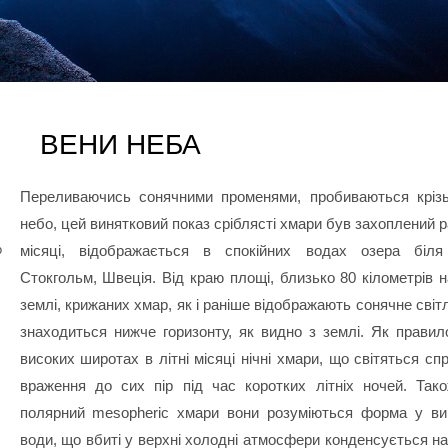
ВЕНИ НЕБА
Переливаючись сонячними променями, пробиваються кріз
небо, цей винятковий показ сріблясті хмари був захоплений 
о
місяці, відображається в спокійних водах озера біля
Стокгольм, Швеція. Від краю площі, близько 80 кілометрів 
землі, крижаних хмар, як і раніше відображають сонячне світ
знаходиться нижче горизонту, як видно з землі. Як правило
високих широтах в літні місяці нічні хмари, що світяться с
враження до сих пір під час коротких літніх ночей. Так
полярний mesopheric хмари вони розуміються форма у ви
води, що вбиті у верхні холодні атмосфери конденсується н