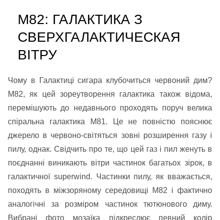
М82: ГАЛАКТИКА З
СВЕРХГАЛАКТИЧЕСКАЯ
ВІТРУ
Чому в Галактиці сигара клубочиться червоний дим?
М82, як цей зореутворення галактика також відома,
перемішують до недавнього проходять поруч велика
спіральна галактика М81. Це не повністю пояснює
джерело в червоно-світяться зовні розширення газу і
пилу, однак. Свідчить про те, що цей газ і пил женуть в
поєднанні виникають вітри частинок багатьох зірок, в
галактичної superwind. Частинки пилу, як вважається,
походять в міжзоряному середовищі М82 і фактично
аналогічні за розміром частинок тютюнового диму.
Вибрані фото мозаїка підкреслює певний колір