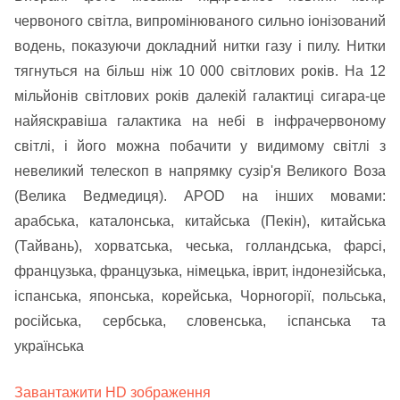
червоного світла, випромінюваного сильно іонізований
водень, показуючи докладний нитки газу і пилу. Нитки
тягнуться на більш ніж 10 000 світлових років. На 12
мільйонів світлових років далекій галактиці сигара-це
найяскравіша галактика на небі в інфрачервоному
світлі, і його можна побачити у видимому світлі з
невеликий телескоп в напрямку сузір'я Великого Воза
(Велика Ведмедиця). APOD на інших мовами:
арабська, каталонська, китайська (Пекін), китайська
(Тайвань), хорватська, чеська, голландська, фарсі,
французька, французька, німецька, іврит, індонезійська,
іспанська, японська, корейська, Чорногорії, польська,
російська, сербська, словенська, іспанська та
українська
Завантажити HD зображення