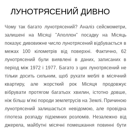
ЛУНОТРЯСЕНИЙ ДИВНО
Чому так багато лунотрясений? Аналіз сейсмометри,
залишені на Місяці "Аполлон" посадку на Місяць
показує дивовижне число лунотрясений відбувається в
межах 100 кілометрів від поверхні. Фактично, 62
лунотрясений були виявлені в даних, записаних в
період між 1972 і 1977. Багато з цих лунотрясений не
тільки досить сильним, щоб рухати меблі в місячний
квартиру, але жорсткий рок Місяця продовжує
вібрувати протягом багатьох хвилин, істотно довше,
ніж більш м'які породи землетрусів на Землі. Причиною
лунотрясений залишається невідомою, але провідна
гіпотеза розпаду підземних розломів. Незалежно від
джерела, майбутні місячні помешкання повинні бути