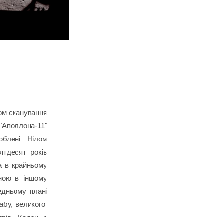
лом сканування
"Аполлона-11"
блені Нілом
ятдесят років
а в крайньому
иною в іншому
едньому плані
абу, великого,