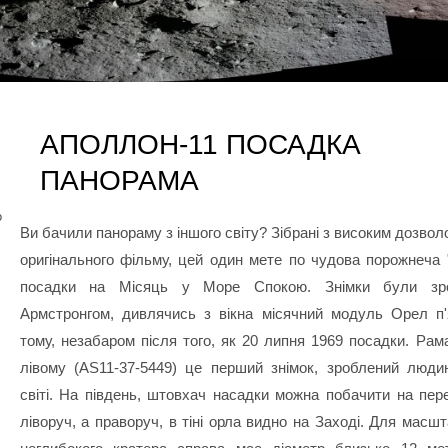
АПОЛЛОН-11 ПОСАДКА
ПАНОРАМА
о
Ви бачили панораму з іншого світу? Зібрані з високим дозво
оригінального фільму, цей один мете по чудова порожнеча 
посадки на Місяць у Море Спокою. Знімки були зро
Армстронгом, дивлячись з вікна місячний модуль Орел п'
тому, незабаром після того, як 20 липня 1969 посадки. Рам
лівому (AS11-37-5449) це перший знімок, зроблений люд
світі. На південь, штовхач насадки можна побачити на пер
ліворуч, а праворуч, в тіні орла видно на Заході. Для масшт