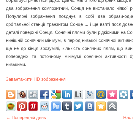
образ зустрічається рідко. Дивно, мало того що фейк місці, в
два зображення композитний, Сонця не вистачало ніякої р
Популярні зображення поєднує в собі два образи-оди
орбітальної станції транзитом Сонце ... і ще взяті послідо
деталі поверхні Сонця. Сонячні плями були рідкісними на Со
нинішній сонячний мінімум, в період низької сонячної активно
ще не до кінця зрозумілі, кількість сонячних плям, що вин
попередніх та поточному мінімумі сонячної активності 
низькими.
Завантажити HD зображення
← Попередній день
Наст