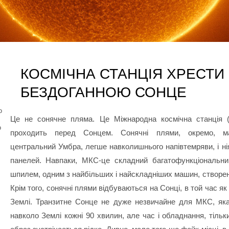
КОСМІЧНА СТАНЦІЯ ХРЕСТИ
БЕЗДОГАННОЮ СОНЦЕ
o
Це не сонячне пляма. Це Міжнародна космічна станція 
о
проходить перед Сонцем. Сонячні плями, окремо, м
центральний Умбра, легше навколишнього напівтемряви, і ні
панелей. Навпаки, МКС-це складний багатофункціональни
шпилем, одним з найбільших і найскладніших машин, створе
Крім того, сонячні плями відбуваються на Сонці, в той час як
Землі. Транзитне Сонце не дуже незвичайне для МКС, як
навколо Землі кожні 90 хвилин, але час і обладнання, тіль