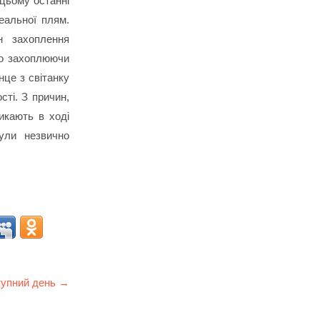
 цьому останні
еальної плям.
н захоплення
вно захоплюючи
нце з світанку
сті. З причин,
икають в ході
були незвично
упний день →