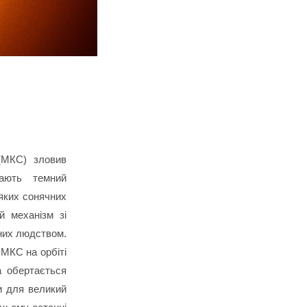
(МКС) зловив
ають темний
яких сонячних
й механізм зі
них людством.
 МКС на орбіті
а обертається
ки для великий