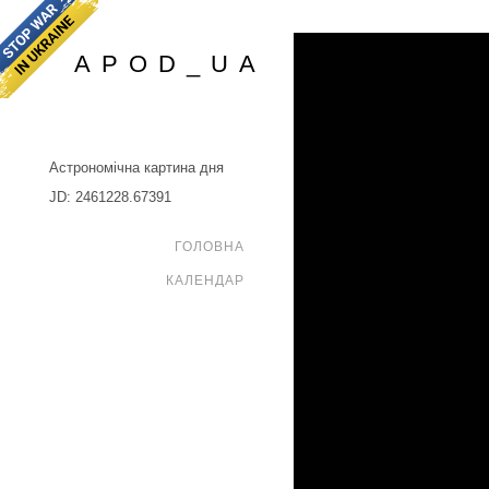
APOD_UA
Астрономічна картина дня
JD: 2461228.67391
ГОЛОВНА
КАЛЕНДАР