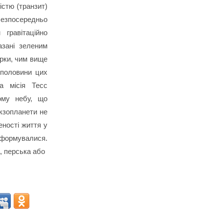
вістю (транзит)
 безпосередньо
гравітаційно
азані зеленим
ірки, чим вище
 половини цих
а місія Тесс
ому небу, що
кзопланети не
еності життя у
формувалися.
, перська або