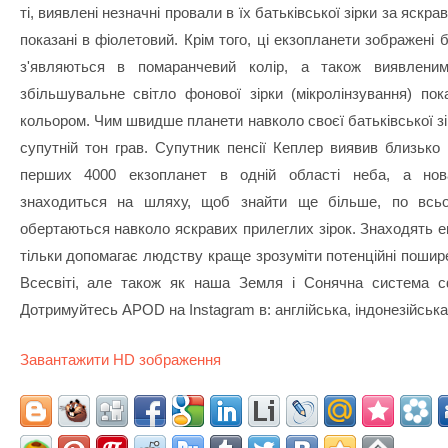
ті, виявлені незначні провали в їх батьківської зірки за яскра
показані в фіолетовий. Крім того, ці екзопланети зображені
з'являються в помаранчевий колір, а також виявленим 
збільшувальне світло фонової зірки (мікролінзування) пок
кольором. Чим швидше планети навколо своєї батьківської з
супутній тон грав. Супутник пенсії Кеплер виявив близько
перших 4000 екзопланет в одній області неба, а нов
знаходиться на шляху, щоб знайти ще більше, по всь
обертаються навколо яскравих прилеглих зірок. Знаходять е
тільки допомагає людству краще зрозуміти потенційні пошир
Всесвіті, але також як наша Земля і Сонячна система с
Дотримуйтесь APOD на Instagram в: англійська, індонезійська
Завантажити HD зображення