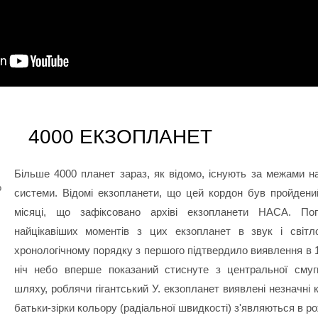
4000 ЕКЗОПЛАНЕТ
Більше 4000 планет зараз, як відомо, існують за межами н
о
системи. Відомі екзопланети, що цей кордон був пройден
місяці, що зафіксовано архіві екзопланети НАСА. Поп
найцікавіших моментів з цих екзопланет в звук і світл
хронологічному порядку з першого підтвердило виявлення в 
ніч небо вперше показаний стиснуте з центральної смуг
шляху, роблячи гігантський У. екзопланет виявлені незначні 
батьки-зірки кольору (радіальної швидкості) з'являються в ро