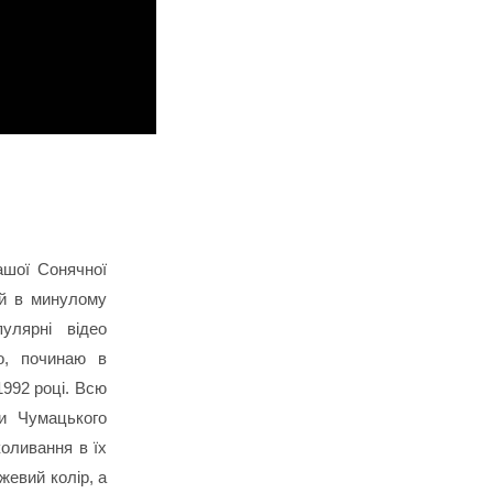
ашої Сонячної
ий в минулому
улярні відео
о, починаю в
1992 році. Всю
и Чумацького
коливання в їх
жевий колір, а